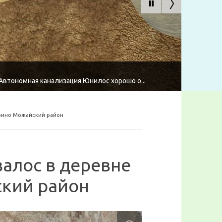
втономная канализация Юнилос хорошо о...
ерино Можайский район
валос в деревне
кий район