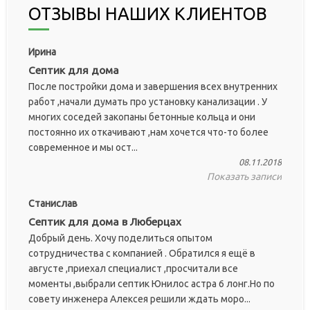
ОТЗЫВЫ НАШИХ КЛИЕНТОВ
Ирина
Септик для дома
После постройки дома и завершения всех внутренних
работ ,начали думать про установку канализации . У
многих соседей закопаны бетонные кольца и они
постоянно их откачивают ,нам хочется что-то более
современное и мы ост...
08.11.2018
Показать записи
Станислав
Септик для дома в Люберцах
Добрый день. Хочу поделиться опытом
сотрудничества с компанией . Обратился я ещё в
августе ,приехал специалист ,просчитали все
моменты ,выбрали септик Юнилос астра 6 лонг.Но по
совету инженера Алексея решили ждать моро...