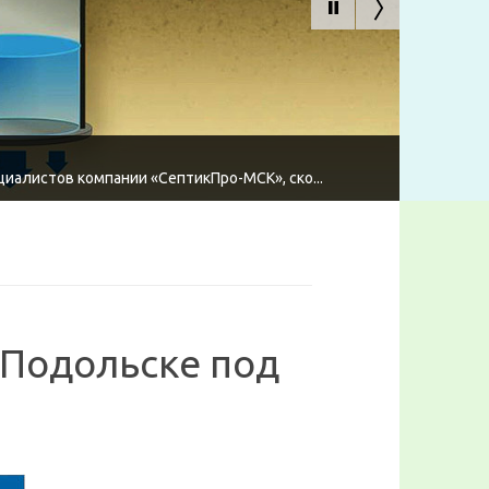
циалистов компании «СептикПро-МСК», ско...
 Подольске под