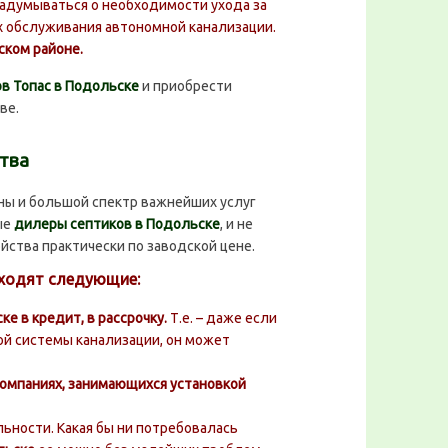
задумываться о необходимости ухода за
ах обслуживания автономной канализации.
ском районе.
ов Топас в Подольске
и приобрести
ве.
тва
ны и большой спектр важнейших услуг
ые
дилеры септиков в Подольске
, и не
йства практически по заводской цене.
входят следующие:
е в кредит, в рассрочку.
Т.е. – даже если
ой системы канализации, он может
компаниях, занимающихся установкой
ности. Какая бы ни потребовалась