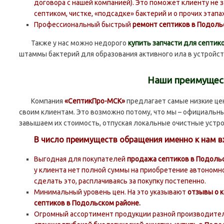
договора с нашей компанией). Это поможет клиенту не 
септиком, чистке, «подсадке» бактерий и о прочих этап
Профессиональный быстрый
ремонт септиков в Подоль
Также у нас можно недорого
купить запчасти для септик
штаммы бактерий для образования активного ила в устройст
Наши преимущес
Компания
«СептикПро-МСК»
предлагает самые низкие це
своим клиентам. Это возможно потому, что мы – официальн
завышаем их стоимость, отпуская локальные очистные устро
В число преимуществ обращения именно к нам 
Выгодная для покупателей
продажа септиков в Подольск
у клиента нет полной суммы на приобретение автономн
сделать это, расплачиваясь за покупку постепенно.
Минимальный уровень цен. На это указывают
отзывы о 
септиков в Подольском районе.
Огромный ассортимент продукции разной производитель