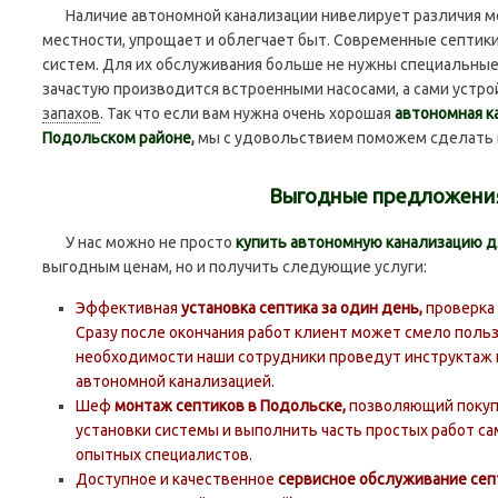
Наличие автономной канализации нивелирует различия ме
местности, упрощает и облегчает быт. Современные септики
систем. Для их обслуживания больше не нужны специальные
зачастую производится встроенными насосами, а сами уст
запахов
. Так что если вам нужна очень хорошая
автономная к
Подольском районе
,
мы с удовольствием поможем сделать 
Выгодные предложения
У нас можно не просто
купить автономную канализацию д
выгодным ценам, но и получить следующие услуги:
Эффективная
установка септика за один день,
проверка 
Сразу после окончания работ клиент может смело поль
необходимости наши сотрудники проведут инструктаж 
автономной канализацией.
Шеф
монтаж септиков в Подольске,
позволяющий покуп
установки системы и выполнить часть простых работ с
опытных специалистов.
Доступное и качественное
сервисное обслуживание септ