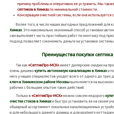
причину проблемы и оперативно ее устранить. Мы такж
септиков в Химках
по минимальной стоимости.
Консервация очистной системы, если она используется се
Более того, в число наших выгодных предложений для к
Химках
. Это максимально экономный способ установки авто
сам выполняет часть простейших работ по монтажу под при
подход позволяет сэкономить деньги на установке системы
Преимущества покупки септика
Так как
«СептикПро-МСК»
имеет дилерские скидки на пр
очень дешево
купить автономную канализацию в Химках
и п
него у наших специалистов уходит всего от одного до трех 
ключ в Химкинском районе Москвы
выполняется на высоком
рабочих с большим опытом таких действий.
Только в
«СептикПро-МСК»
можно совсем недорого
купи
очистки стоков в Химках
и быстро установить ее на своем у
обширный ассортимент локальных канализационных устройст
и для небольшого дачного домика, и для крупного коттеджн