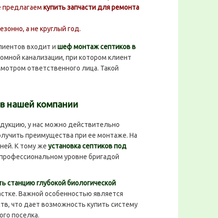
е предлагаем
купить запчасти для ремонта
зонно, а не круглый год.
лиентов входит и
шеф монтаж септиков в
номной канализации, при котором клиент
смотром ответственного лица. Такой
.
 в нашей компании
одукцию, у нас можно действительно
олучить преимущества при ее монтаже. На
дней. К тому же
установка септиков под
 профессиональном уровне бригадой
ть станцию глубокой биологической
частке. Важной особенностью является
в, что дает возможность купить систему
ого поселка.