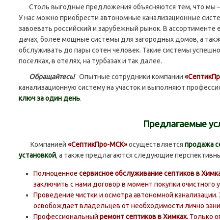
Столь выгодные предложения объясняются тем, что мы 
У нас можно приобрести автономные канализационные систе
завоевать российский и зарубежный рынок. В ассортименте 
дачах, более мощные системы для загородных домов, а такж
обслуживать до пары сотен человек. Такие системы успешн
поселках, в отелях, на турбазах и так далее.
Обращайтесь!
Опытные сотрудники компании
«СептикП
канализационную систему на участок и выполняют професс
ключ за один день
.
Предлагаемые ус
Компанией
«СептикПро-МСК»
осуществляется
продажа с
установкой
, а также предлагаются следующие перспективны
Полноценное
сервисное обслуживание септиков в Химк
заключить с нами договор в момент покупки очистного у
Проведение чистки и осмотра автономной канализации.
освобождает владельцев от необходимости лично зани
Профессиональный
ремонт септиков в Химках.
Только о