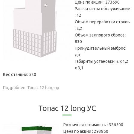
Цена по акции :
273690
Рассчитан на обслуживание
:
12
Объем переработки стоков
:
2,2
Объем залпового сброса :
830
Принудительный выброс:
да
Габариты установки:
2 х 1,2
х 3,1
Вес станции:
520
Подробнее: Топас 12 long пр
Топас 12 long УС
Розничная стоимость :
326500
Цена по акции :
293850