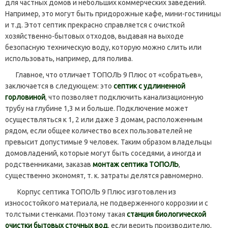
для частных домов и небольших коммерческих заведений.
Например, это могут быть придорожные кафе, мини-гостиницы
и т.д. Этот септик прекрасно справляется с очисткой
хозяйственно-бытовых отходов, выдавая на выходе
безопасную техническую воду, которую можно слить или
использовать, например, для полива.
Главное, что отличает ТОПОЛЬ 9 Плюс от «собратьев»,
заключается в следующем: это
септик с удлиненной
горловиной
, что позволяет подключить канализационную
трубу на глубине 1,3 м и больше. Подключение может
осуществляться к 1, 2 или даже 3 домам, расположенным
рядом, если общее количество всех пользователей не
превысит допустимые 9 человек. Таким образом владельцы
домовладений, которые могут быть соседями, а иногда и
родственниками, заказав
монтаж септика ТОПОЛЬ
,
существенно экономят, т. к. затраты делятся равномерно.
Корпус септика ТОПОЛЬ 9 Плюс изготовлен из
износостойкого материала, не подверженного коррозии и с
толстыми стенками. Поэтому такая
станция биологической
очистки бытовых сточных вод
, если верить производителю,