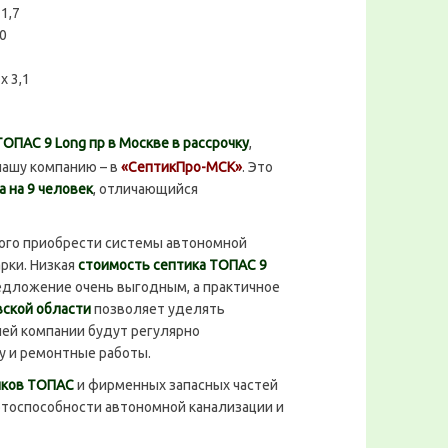
:
1,7
0
 x 3,1
ТОПАС 9 Long пр в Москве в рассрочку
,
нашу компанию – в
«СептикПро-МСК»
. Это
 на 9 человек
, отличающийся
го приобрести системы автономной
рки. Низкая
стоимость септика ТОПАС 9
едложение очень выгодным, а практичное
вской области
позволяет уделять
шей компании будут регулярно
у и ремонтные работы.
иков ТОПАС
и фирменных запасных частей
отоспособности автономной канализации и