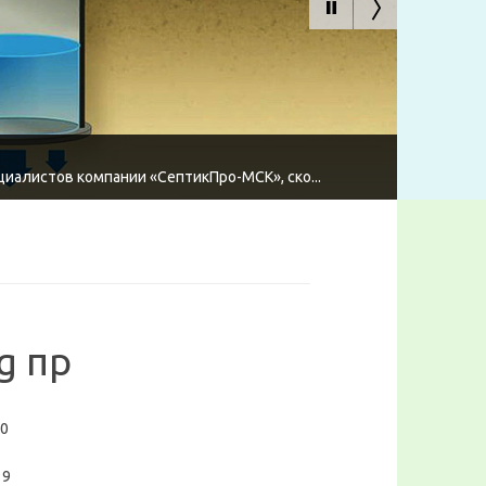
циалистов компании «СептикПро-МСК», ско...
g пр
0
:
9