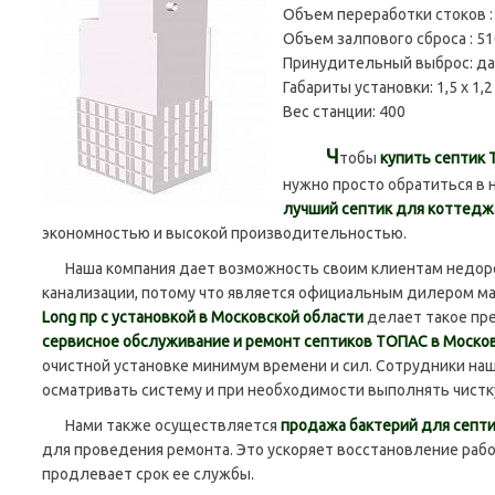
Объем переработки стоков 
Объем залпового сброса :
51
Принудительный выброс:
да
Габариты установки:
1,5 x 1,2
Вес станции:
400
Ч
тобы
купить септик 
нужно просто обратиться в 
лучший септик для коттеджа
экономностью и высокой производительностью.
Наша компания дает возможность своим клиентам недоро
канализации, потому что является официальным дилером ма
Long пр с установкой в Московской области
делает такое пр
сервисное обслуживание и ремонт септиков ТОПАС в Моско
очистной установке минимум времени и сил. Сотрудники на
осматривать систему и при необходимости выполнять чистк
Нами также осуществляется
продажа бактерий для септ
для проведения ремонта. Это ускоряет восстановление раб
продлевает срок ее службы.