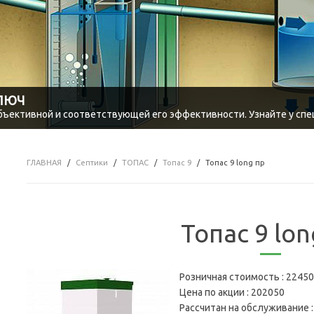
КЛЮЧ
объективной и соответствующей его эффективности. Узнайте у спе
ГЛАВНАЯ
Септики
ТОПАС
Топас 9
Топас 9 long пр
Топас 9 lon
Розничная стоимость :
22450
Цена по акции :
202050
Рассчитан на обслуживание 