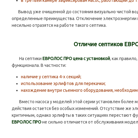
в третьей камере зафиксирован насос, работающий до 15
Вывод уже очищенной до состояния визуально чистой во
определенные преимущества. Отключение электроэнергии на
несильно отразятся на работе такого септика.
Отличие септиков ЕВ
На септики
ЕВРОЛОС ПРО цена с установкой
, как правило
функционала. В частности:
наличие у септика 4-х секций;
использование эрлифтов для перекачки;
нахождение внутри съемного оборудования, необходимо
Вместо насоса у моделей этой серии установлен более м
действия остается без особых изменений. Отсутствие же эл
критичным, однако эрлифты в таких ситуациях перестают ф
ЕВРОЛОС ПРО
не сильно отличается от обслуживания модел