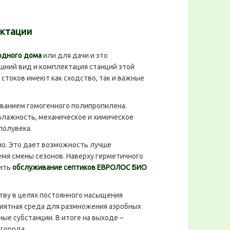
ектации
одного дома
или для дачи и это
ний вид и комплектация станций этой
стоков имеют как сходство, так и важные
ванием гомогенного полипропилена.
лажность, механическое и химическое
полувека.
о. Это дает возможность лучше
емя смены сезонов. Наверху герметичного
дить
обслуживание септиков ЕВРОЛОС БИО
у в целях постоянного насыщения
риятная среда для размножения аэробных
е субстанции. В итоге на выходе –
огорода.