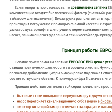
Если говорить про стоимость, то
средняя цена септика
ЕВ
комплектацию входят: биологический фильтр (съемный), рас
таймером для включения). Биозагрузка располагается в горл
происходит погружение с помощью съемной кассеты с
аэра
узлом обдува, эрлифты для лучшего перемешивания и компр
насоса, занимающегося удалением технической воды прину
Принцип работы ЕВР
Вполне приемлемая на септики
ЕВРОЛОС БИО цена с уст
станции практически для любого загородного жилья. Нужно
поскольку добавление цифры в маркировке подскажет спос
соответствующие объемы. К примеру, цифра 5 означает, что 
Принцип действия септиков этой серии предельно прост:
бытовые стоки попадают в первую камеру с двумя отсек
насос перегоняет канализационную субстанцию в
биофи
эжектор во второй камере отвечают за аэрацию и насы