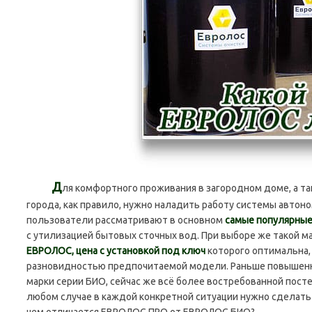
Д
ля комфортного проживания в загородном доме, а т
города, как правило, нужно наладить работу системы автон
пользователи рассматривают в основном
самые популярные
с утилизацией бытовых сточных вод. При выборе же такой м
ЕВРОЛОС, цена с установкой под ключ
которого оптимальна,
разновидностью предпочитаемой модели. Раньше повышенн
марки серии БИО, сейчас же всё более востребованной пост
любом случае в каждой конкретной ситуации нужно сделать
чем отличается ЕВРОЛОС ПРО от ЕВРОЛОС БИО?