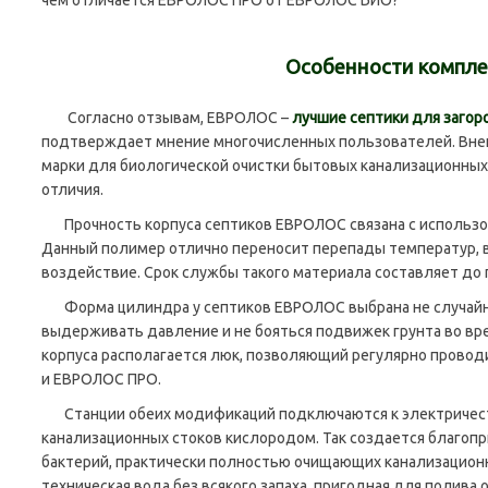
Особенности компл
Согласно отзывам, ЕВРОЛОС –
лучшие септики для загор
подтверждает мнение многочисленных пользователей. Внеш
марки для биологической очистки бытовых канализационных 
отличия.
Прочность корпуса септиков ЕВРОЛОС связана с использо
Данный полимер отлично переносит перепады температур, в
воздействие. Срок службы такого материала составляет до 
Форма цилиндра у септиков ЕВРОЛОС выбрана не случайн
выдерживать давление и не бояться подвижек грунта во вр
корпуса располагается люк, позволяющий регулярно прово
и ЕВРОЛОС ПРО.
Станции обеих модификаций подключаются к электричеств
канализационных стоков кислородом. Так создается благоп
бактерий, практически полностью очищающих канализационны
техническая вода без всякого запаха, пригодная для полива 