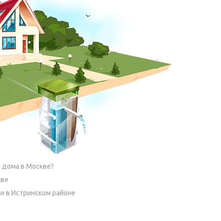
 дома в Москве?
кве
и в Истринском районе