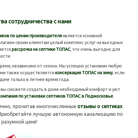
ва сотрудничества с нами
иков по ценам производителя
является основной
лагаем своим клиентам целый комплекс услуг на выгодных
яется
рассрочка на септики ТОПАС
, что очень выгодно для
ости.
емя, независимо от сезона. Мы успешно установим любую
ами также осуществляется
консервация ТОПАС на зиму
, если
даче только в летнее время года.
ы сможете создать в доме необходимый комфорт и уют
компания по установки септиков ТОПАС в Подмосковье
.
лично, прочитав многочисленные
отзывы о септиках
. Приобретайте лучшую автономную канализацию по
разумной цене!