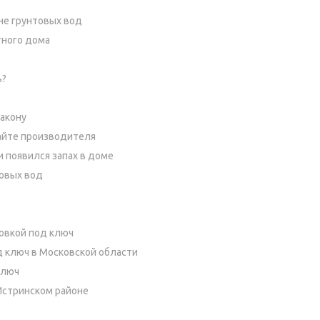
не грунтовых вод
тного дома
ь?
закону
айте производителя
и появился запах в доме
товых вод
новкой под ключ
д ключ в Московской области
ключ
Истринском районе