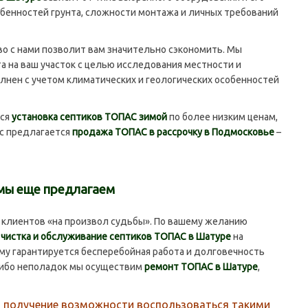
собенностей грунта, сложности монтажа и личных требований
с нами позволит вам значительно сэкономить. Мы
 на ваш участок с целью исследования местности и
лнен с учетом климатических и геологических особенностей
тся
установка септиков ТОПАС зимой
по более низким ценам,
нас предлагается
продажа ТОПАС в рассрочку в Подмосковье
–
мы еще предлагаем
лиентов «на произвол судьбы». По вашему желанию
я
чистка и обслуживание септиков ТОПАС в Шатуре
на
му гарантируется бесперебойная работа и долговечность
либо неполадок мы осуществим
ремонт ТОПАС в Шатуре
,
о получение возможности воспользоваться такими