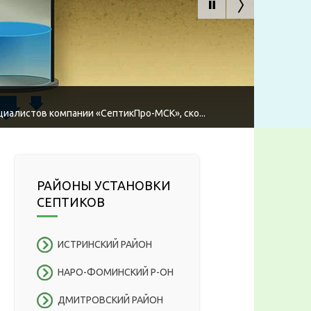
циалистов компании «СептикПро-МСК», ско...
РАЙОНЫ УСТАНОВКИ
СЕПТИКОВ
ИСТРИНСКИЙ РАЙОН
НАРО-ФОМИНСКИЙ Р-ОН
ДМИТРОВСКИЙ РАЙОН