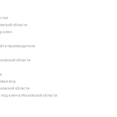
с
астке
ковской области
од ключ
айте производителя
сковской области
ть
товых вод
сковской области
 под ключ в Московской области