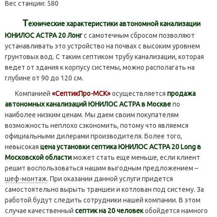
Вес станции:
580
Т
ехнические характеристики автономной канализации
ЮНИЛОС АСТРА 20 Лонг
с самотечным сбросом позволяют
устанавливать это устройство на почвах с высоким уровнем
грунтовых вод. С таким септиком трубу канализации, которая
ведет от здания к корпусу системы, можно располагать на
глубине от 90 до 120 см.
Компанией
«СептикПро-МСК»
осуществляется
продажа
автономных канализаций ЮНИЛОС АСТРА в Москве
по
наиболее низким ценам. Мы даем своим покупателям
возможность неплохо сэкономить, потому что являемся
официальными дилерами производителя. Более того,
невысокая
цена установки септика ЮНИЛОС АСТРА 20 Long в
Московской области
может стать еще меньше, если клиент
решит воспользоваться нашим выгодным предложением –
шеф-монтаж
. При оказании данной услуги придется
самостоятельно вырыть траншеи и котлован под систему. За
работой будут следить сотрудники нашей компании. В этом
случае качественный
септик на 20 человек
обойдется намного