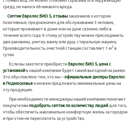
сточных вод. Их можно спокойно сбрасывать в окружающую
среду, не нанося ей никакого вреда.
Септик Евролос БИО 5, отзывы
заказчиков о котором
позитивные, предназначен для обслуживания 5 человек,
которые проживают в доме или на даче сезонно либо в
течение всего года. К этому устройству можно присоединить
две раковины, унитаз, ванну или душ, стиральную машину.
3
Производительность очистной станции составляет 1 м
в
сутки.
Если вы захотите приобрести
Евролос БИО 5, цена с
установкой
в нашей компании будет самой выгодной на рынке.
Это обусловлено тем, что мы –
официальные дилеры Евролос
в Подмосковье
и можем предложить минимальные цены на
эту продукцию.
При необходимости менеджеры нашей компании помогают
покупателям
подобрать септик по количеству людей
для того,
чтобы обеспечить максимально комфортную жизнь за городом
и при этом не переплатить за устройство.