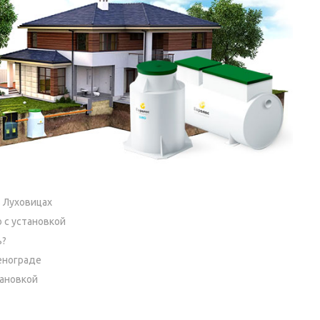
 Луховицах
 с установкой
ь?
енограде
тановкой