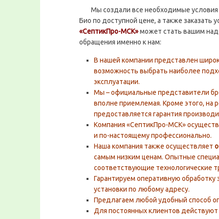
Мы создали все необходимые условия дл
Био по доступной цене, а также заказать 
«СептикПро-МСК»
может стать вашим над
обращения именно к нам:
В нашей компании представлен широк
возможность выбрать наиболее под
эксплуатации.
Мы – официальные представители б
вполне приемлемая. Кроме этого, на 
предоставляется гарантия производи
Компания «СептикПро-МСК» осуществ
и по-настоящему профессионально.
Наша компания также осуществляет
о
самым низким ценам. Опытные специ
соответствующие технологические т
Гарантируем оперативную обработку з
установки по любому адресу.
Предлагаем любой удобный способ о
Для постоянных клиентов действуют 