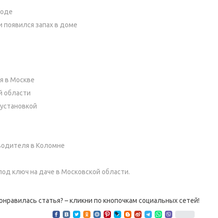
роде
и появился запах в доме
я в Москве
й области
 установкой
водителя в Коломне
од ключ на даче в Московской области.
онравилась статья? – кликни по кнопочкам социальных сетей!