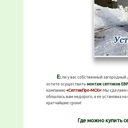
Е
сли у вас собственный загородный 
хотите осуществить
монтаж септиков ЕВ
компанию
«СептикПро-МСК»
! Мы сделаем
обошлась вам недорого, а ее установка н
кратчайшие сроки!
Где можно купить с