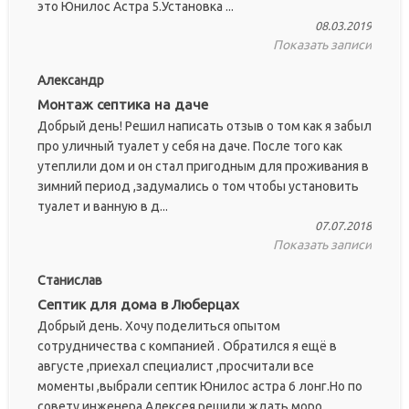
это Юнилос Астра 5.Установка ...
08.03.2019
Показать записи
Александр
Монтаж септика на даче
Добрый день! Решил написать отзыв о том как я забыл
про уличный туалет у себя на даче. После того как
утеплили дом и он стал пригодным для проживания в
зимний период ,задумались о том чтобы установить
туалет и ванную в д...
07.07.2018
Показать записи
Станислав
Септик для дома в Люберцах
Добрый день. Хочу поделиться опытом
сотрудничества с компанией . Обратился я ещё в
августе ,приехал специалист ,просчитали все
моменты ,выбрали септик Юнилос астра 6 лонг.Но по
совету инженера Алексея решили ждать моро...