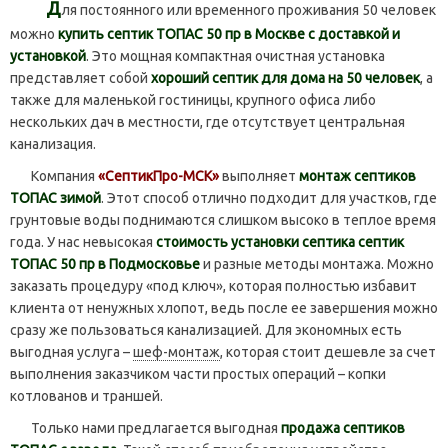
Д
ля постоянного или временного проживания 50 человек
можно
купить септик ТОПАС 50 пр в Москве с доставкой и
установкой
. Это мощная компактная очистная установка
представляет собой
хороший септик для дома на 50 человек
, а
также для маленькой гостиницы, крупного офиса либо
нескольких дач в местности, где отсутствует центральная
канализация.
Компания
«СептикПро-МСК»
выполняет
монтаж септиков
ТОПАС зимой
. Этот способ отлично подходит для участков, где
грунтовые воды поднимаются слишком высоко в теплое время
года. У нас невысокая
стоимость установки септика септик
ТОПАС 50 пр в Подмосковье
и разные методы монтажа. Можно
заказать процедуру «под ключ», которая полностью избавит
клиента от ненужных хлопот, ведь после ее завершения можно
сразу же пользоваться канализацией. Для экономных есть
выгодная услуга –
шеф-монтаж
, которая стоит дешевле за счет
выполнения заказчиком части простых операций – копки
котлованов и траншей.
Только нами предлагается выгодная
продажа септиков