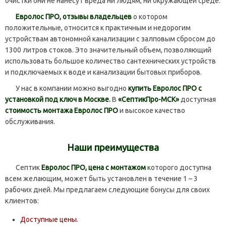
очистки они не нанесут вреда ни людям, ни окружающей среде.
Евролос ПРО, отзывы владельцев
о котором
положительные, относится к практичным и недорогим
устройствам автономной канализации с залповым сбросом до
1300 литров стоков. Это значительный объем, позволяющий
использовать большое количество сантехнических устройств
и подключаемых к воде и канализации бытовых приборов.
У нас в компании можно выгодно
купить Евролос ПРО с
установкой под ключ в Москве
.
В
«СептикПро-МСК»
доступная
стоимость монтажа Евролос ПРО
и высокое качество
обслуживания.
Наши преимущества
Септик
Евролос ПРО, цена с монтажом
которого доступна
всем желающим, может быть установлен в течение 1 – 3
рабочих дней. Мы предлагаем следующие бонусы для своих
клиентов:
Доступные цены.