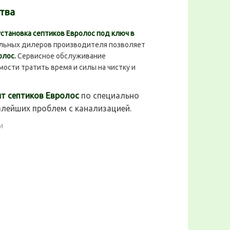
тва
установка септиков Евролос под ключ в
льных дилеров производителя позволяет
олос
.
Сервисное обслуживание
ости тратить время и силы на чистку и
нт септиков Евролос
по специально
алейших проблем с канализацией.
и