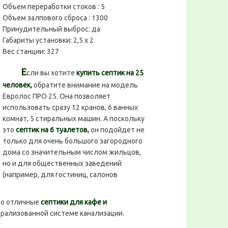
Объем переработки стоков :
5
Объем залпового сброса :
1300
Принудительный выброс:
да
Габариты установки:
2,5 х 2
Вес станции:
327
Е
сли вы хотите
купить септик на 25
человек
,
обратите внимание на модель
Евролос ПРО 25. Она позволяет
использовать сразу 12 кранов, 6 ванных
комнат, 5 стиральных машин. А поскольку
это
септик на 6 туалетов
,
он подойдет не
только для очень большого загородного
дома со значительным числом жильцов,
но и для общественных заведений
(например, для гостиниц, салонов
то отличные
септики для кафе и
трализованной системе канализации.