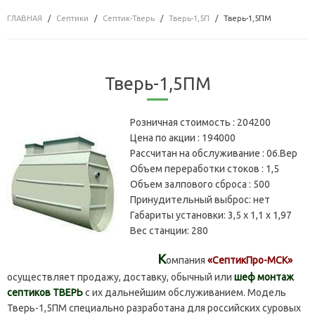
ГЛАВНАЯ
Септики
Септик-Тверь
Тверь-1,5П
Тверь-1,5ПМ
Тверь-1,5ПМ
Розничная стоимость :
204200
Цена по акции :
194000
Рассчитан на обслуживание :
06.Вер
Объем переработки стоков :
1,5
Объем залпового сброса :
500
Принудительный выброс:
нет
Габариты установки:
3,5 х 1,1 х 1,97
Вес станции:
280
К
омпания
«СептикПро-МСК»
осуществляет продажу, доставку, обычный или
шеф монтаж
септиков ТВЕРЬ
с их дальнейшим обслуживанием. Модель
Тверь-1,5ПМ специально разработана для российских суровых