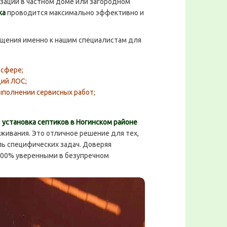
зации в частном доме или загородном
ка
проводится максимально эффективно и
ения именно к нашим специалистам для
 сфере;
ий ЛОС;
полнении сервисных работ;
я
установка септиков в Ногинском районе
ивания. Это отличное решение для тех,
оль специфических задач. Доверяя
100% уверенными в безупречном