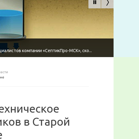
циалистов компании «СептикПро-МСК», ско...
ласти
вне
техническое
ков в Старой
е