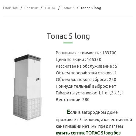
ГЛАВНАЯ
Септики
ТОПАС
Топас 5
Топас 5 long
Топас 5 long
Розничная стоимость :
183700
Цена по акции :
165330
Рассчитан на обслуживание :
5
Объем переработки стоков :
1
Объем залпового сброса :
220
Принудительный выброс:
нет
Габариты установки:
1,1 х 1,2 х 3,1
Вес станции:
280
Е
сли в загородном доме
проживает 5 человек, а качественной
канализации нет, мы предлагаем
купить септик ТОПАС 5 long без