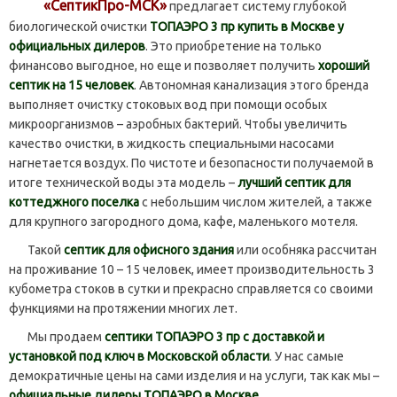
«СептикПро-МСК»
предлагает систему глубокой
биологической очистки
ТОПАЭРО 3 пр купить в Москве у
официальных дилеров
. Это приобретение на только
финансово выгодное, но еще и позволяет получить
хороший
септик на 15 человек
. Автономная канализация этого бренда
выполняет очистку стоковых вод при помощи особых
микроорганизмов – аэробных бактерий. Чтобы увеличить
качество очистки, в жидкость специальными насосами
нагнетается воздух. По чистоте и безопасности получаемой в
итоге технической воды эта модель –
лучший септик для
коттеджного поселка
с небольшим числом жителей, а также
для крупного загородного дома, кафе, маленького мотеля.
Такой
септик для офисного здания
или особняка рассчитан
на проживание 10 – 15 человек, имеет производительность 3
кубометра стоков в сутки и прекрасно справляется со своими
функциями на протяжении многих лет.
Мы продаем
септики ТОПАЭРО 3 пр с доставкой и
установкой под ключ в Московской области
. У нас самые
демократичные цены на сами изделия и на услуги, так как мы –
официальные дилеры ТОПАЭРО в Москве
.