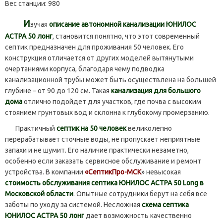
Вес станции:
980
И
зучая
описание автономной канализации ЮНИЛОС
АСТРА 50 лонг
, становится понятно, что этот современный
септик предназначен для проживания 50 человек. Его
конструкция отличается от других моделей вытянутыми
очертаниями корпуса, благодаря чему подводка
канализационной трубы может быть осуществлена на большей
глубине – от 90 до 120 см. Такая
канализация для большого
дома
отлично подойдет для участков, где почва с высоким
стоянием грунтовых вод и склонна к глубокому промерзанию.
Практичный
септик на 50 человек
великолепно
перерабатывает сточные воды, не пропускает неприятные
запахи и не шумит. Его наличие практически незаметно,
особенно если заказать сервисное обслуживание и ремонт
устройства. В компании
«СептикПро-МСК
» невысокая
стоимость обслуживания септика ЮНИЛОС АСТРА 50 Long в
Московской области
. Опытные сотрудники берут на себя все
заботы по уходу за системой. Несложная
схема септика
ЮНИЛОС АСТРА 50 лонг
дает возможность качественно