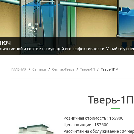
КЛЮЧ
объективной и соответствующей его эффективности. Узнайте у спе
ГЛАВНАЯ
Септики
Септик-Тверь
Тверь-1П
Тверь-1ПМ
Тверь-1
Розничная стоимость :
165900
Цена по акции :
157600
Рассчитан на обслуживание :
04.Че