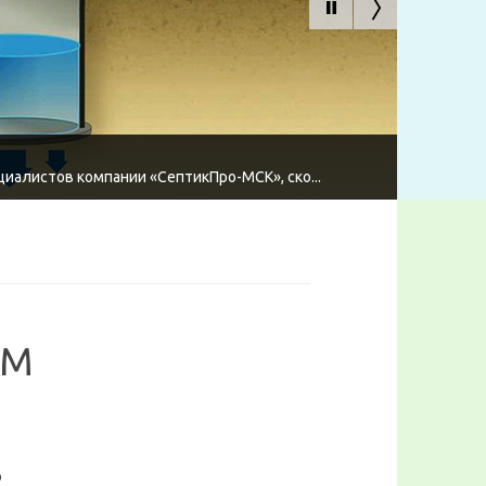
циалистов компании «СептикПро-МСК», ско...
ПМ
р