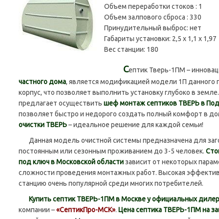
Объем переработки стоков :
1
Объем залпового сброса :
330
Принудительный выброс:
нет
Габариты установки:
2,5 х 1,1 х 1,97
Вес станции:
180
С
ептик Тверь-1ПМ – иннова
частного дома
, является модификацией модели 1П данного
корпус, что позволяет выполнить установку глубоко в земле
предлагает осуществить
шеф монтаж септиков ТВЕРЬ в По
позволяет быстро и недорого создать полный комфорт в до
очистки ТВЕРЬ
– идеальное решение для каждой семьи!
Данная модель очистной системы предназначена для заг
постоянным или сезонным проживанием до 3-5 человек.
Сто
под ключ в Московской области
зависит от некоторых парам
сложности проведения монтажных работ. Высокая эффектив
станцию очень популярной среди многих потребителей.
Купить септик ТВЕРЬ-1ПМ в Москве у официальных диле
компании –
«СептикПро-МСК»
.
Цена септика ТВЕРЬ-1ПМ на з