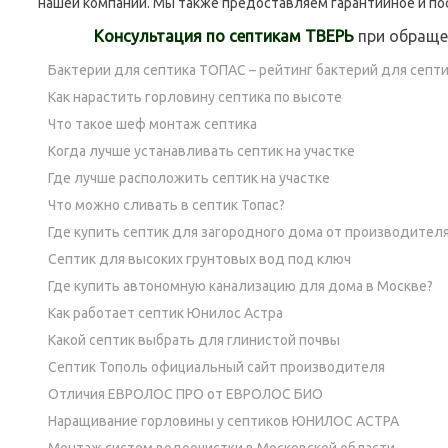
нашей компании. Мы также предоставляем гарантийное и по
Консультация по септикам ТВЕРЬ
при обращен
Бактерии для септика ТОПАС – рейтинг бактерий для септ
Как нарастить горловину септика по высоте
Что такое шеф монтаж септика
Когда лучше устанавливать септик на участке
Где лучше расположить септик на участке
Что можно сливать в септик Топас?
Где купить септик для загородного дома от производител
Септик для высоких грунтовых вод под ключ
Где купить автономную канализацию для дома в Москве?
Как работает септик Юнилос Астра
Какой септик выбрать для глинистой почвы
Септик Тополь официальный сайт производителя
Отличия ЕВРОЛОС ПРО от ЕВРОЛОС БИО
Наращивание горловины у септиков ЮНИЛОС АСТРА
Монтаж систем водоочистки в Московской области