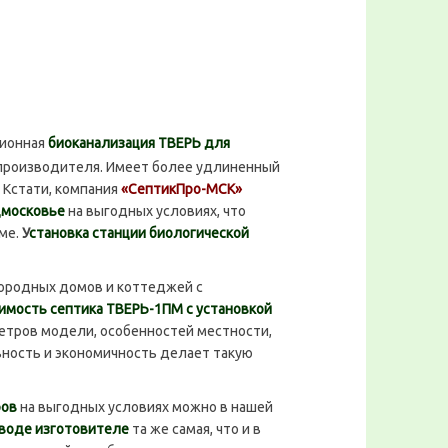
ционная
биоканализация ТВЕРЬ для
 производителя. Имеет более удлиненный
. Кстати, компания
«СептикПро-МСК»
дмосковье
на выгодных условиях, что
ме.
У
становка станции биологической
ородных домов и коттеджей с
имость септика ТВЕРЬ-1ПМ с установкой
етров модели, особенностей местности,
ность и экономичность делает такую
ров
на выгодных условиях можно в нашей
аводе изготовителе
та же самая, что и в